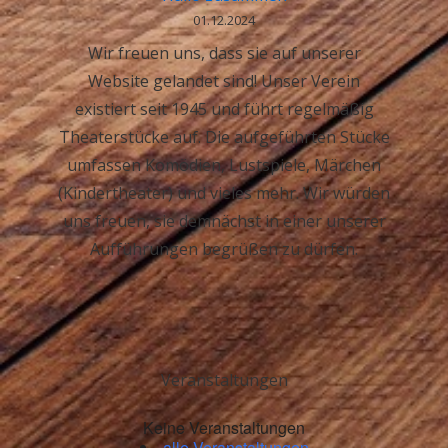
01.12.2024
Wir freuen uns, dass sie auf unserer
Website gelandet sind! Unser Verein
existiert seit 1945 und führt regelmäßig
Theaterstücke auf. Die aufgeführten Stücke
umfassen Komödien, Lustspiele, Märchen
(Kindertheater) und vieles mehr. Wir würden
uns freuen, sie demnächst in einer unserer
Aufführungen begrüßen zu dürfen.
Veranstaltungen
Keine Veranstaltungen
alle Veranstaltungen