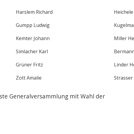
Harslem Richard
Heichele
Gumpp Ludwig
Kugelma
Kemter Johann
Miller H
Simlacher Karl
Bermann
Grüner Fritz
Linder H
Zott Amalie
Strasser
rste Generalversammlung mit Wahl der