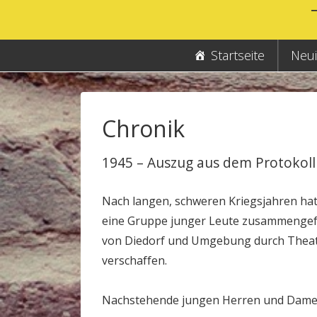
↓
Zum
Inhalt
Hauptnavigation
Startseite
Neui
Chronik
1945 – Auszug aus dem Protokollb
Nach langen, schweren Kriegsjahren hat
eine Gruppe junger Leute zusammengef
von Diedorf und Umgebung durch Theat
verschaffen.
Nachstehende jungen Herren und Damen 