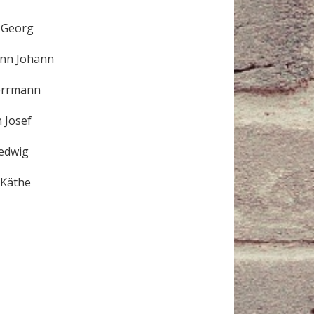
 Georg
nn Johann
errmann
 Josef
edwig
 Käthe