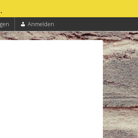
.
ngen
Anmelden