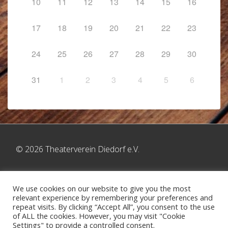
10
11
12
13
14
15
16
17
18
19
20
21
22
23
24
25
26
27
28
29
30
31
1
2
3
4
5
6
© 2026 Theaterverein Diedorf e.V.
We use cookies on our website to give you the most
relevant experience by remembering your preferences and
Footer-
repeat visits. By clicking “Accept All”, you consent to the use
Kontakt
Impressum
Datenschutzerklärung
of ALL the cookies. However, you may visit "Cookie
Settings" to provide a controlled consent.