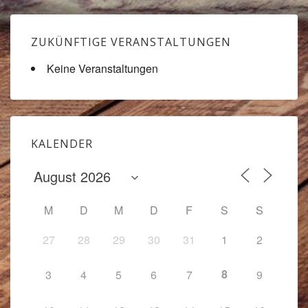
ZUKÜNFTIGE VERANSTALTUNGEN
Keine Veranstaltungen
KALENDER
M
D
M
D
F
S
S
27
28
29
30
31
1
2
8
3
4
5
6
7
9