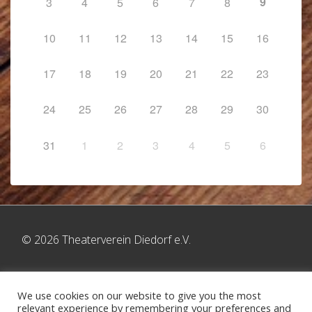
9
3
4
5
6
7
8
10
11
12
13
14
15
16
17
18
19
20
21
22
23
24
25
26
27
28
29
30
31
1
2
3
4
5
6
© 2026 Theaterverein Diedorf e.V.
We use cookies on our website to give you the most
relevant experience by remembering your preferences and