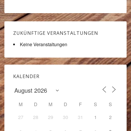
ZUKÜNFTIGE VERANSTALTUNGEN
Keine Veranstaltungen
KALENDER
M
D
M
D
F
S
S
27
28
29
30
31
1
2