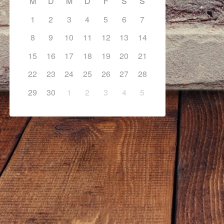
M
D
M
D
F
S
S
1
2
3
4
5
6
7
8
9
10
11
12
13
14
15
16
17
18
19
20
21
22
23
24
25
26
27
28
29
30
1
2
3
4
5