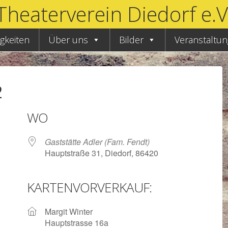
Theaterverein Diedorf e.V
gkeiten
Über uns
Bilder
Veranstaltu
2
WO
Gaststätte Adler (Fam. Fendt)
Hauptstraße 31, Diedorf, 86420
KARTENVORVERKAUF:
Google Kalender
iCalendar
Margit Winter
Hauptstrasse 16a