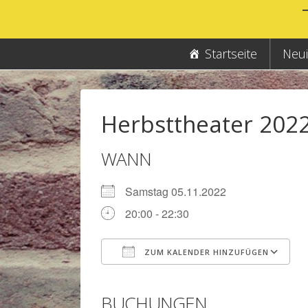
↓
Zum
Inhalt
Hauptnavigation
Startseite
Neui
Herbsttheater 202
WANN
Samstag 05.11.2022
20:00 - 22:30
ZUM KALENDER HINZUFÜGEN
ICS herunterladen
BUCHUNGEN