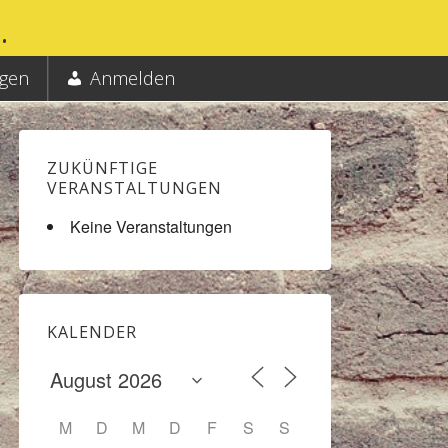
.
ngen
Anmelden
ZUKÜNFTIGE
VERANSTALTUNGEN
Keine Veranstaltungen
KALENDER
M
D
M
D
F
S
S