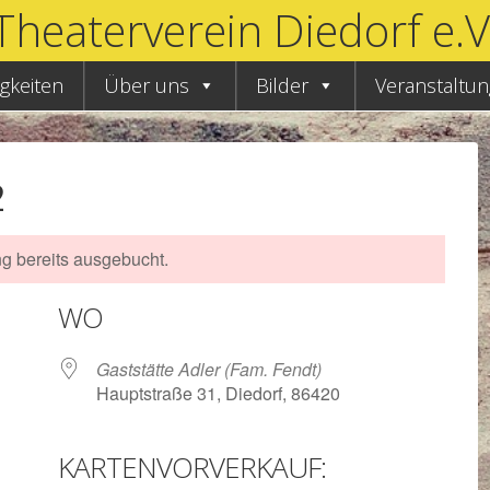
Theaterverein Diedorf e.V
gkeiten
Über uns
Bilder
Veranstaltu
2
ng bereits ausgebucht.
WO
Gaststätte Adler (Fam. Fendt)
Hauptstraße 31, Diedorf, 86420
KARTENVORVERKAUF: