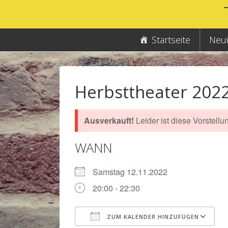
↓
Zum
Inhalt
Hauptnavigation
Startseite
Neui
Herbsttheater 202
Ausverkauft!
Leider ist diese Vorstellu
WANN
Samstag 12.11.2022
20:00 - 22:30
ZUM KALENDER HINZUFÜGEN