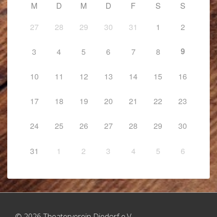
M
D
M
D
F
S
S
27
28
29
30
31
1
2
9
3
4
5
6
7
8
10
11
12
13
14
15
16
17
18
19
20
21
22
23
24
25
26
27
28
29
30
31
1
2
3
4
5
6
© 2026 Theaterverein Diedorf e.V.