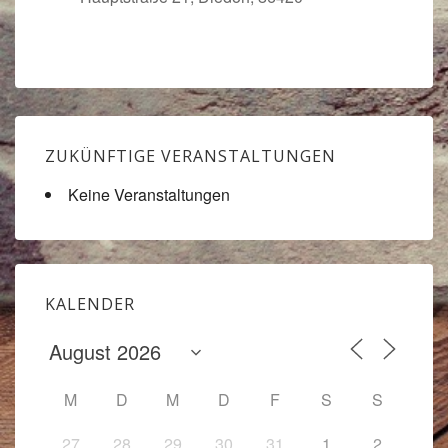
ZUKÜNFTIGE VERANSTALTUNGEN
Keine Veranstaltungen
KALENDER
M
D
M
D
F
S
S
27
28
29
30
31
1
2