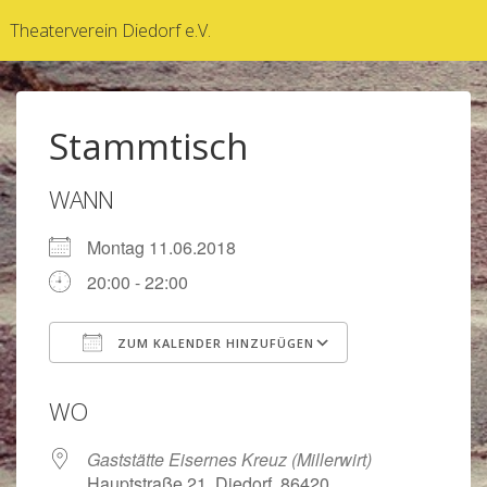
↓
Theaterverein Diedorf e.V.
Zum
Inhalt
Stammtisch
WANN
Montag 11.06.2018
20:00 - 22:00
ZUM KALENDER HINZUFÜGEN
ICS herunterladen
Google Kalen
WO
Gaststätte Eisernes Kreuz (Millerwirt)
Hauptstraße 21, Diedorf, 86420