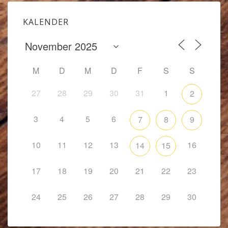
KALENDER
M
D
M
D
F
S
S
27
28
29
30
31
1
2
3
4
5
6
7
8
9
10
11
12
13
16
14
15
17
18
19
20
21
22
23
24
25
26
27
28
29
30