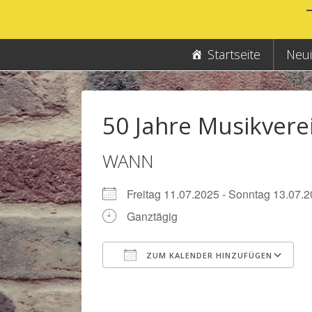
↓
Zum
Inhalt
Hauptnavigation
Startseite
Neui
50 Jahre Musikvere
WANN
Freitag 11.07.2025 - Sonntag 13.0
Ganztägig
ZUM KALENDER HINZUFÜGEN
ICS herunterladen