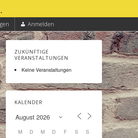
.
ngen
Anmelden
ZUKÜNFTIGE
VERANSTALTUNGEN
Keine Veranstaltungen
KALENDER
Office 365
Outlook Liv
M
D
M
D
F
S
S