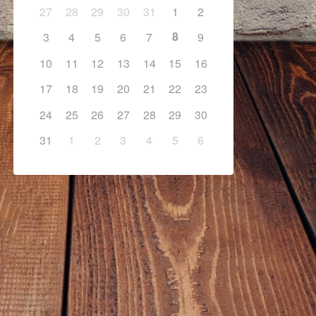
27
28
29
30
31
1
2
8
3
4
5
6
7
9
10
11
12
13
14
15
16
17
18
19
20
21
22
23
24
25
26
27
28
29
30
31
1
2
3
4
5
6