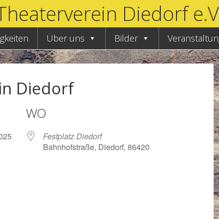
Theaterverein Diedorf e.V
gkeiten
Über uns
Bilder
Veranstaltu
in Diedorf
WO
7.2025
Festplatz Diedorf
Bahnhofstraße, Diedorf, 86420
Google Kalender
iCalendar