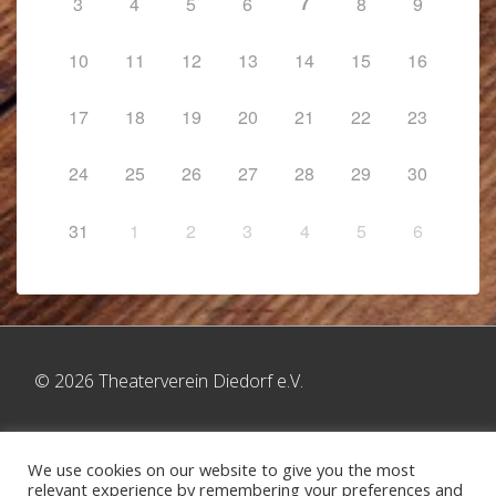
7
3
4
5
6
8
9
10
11
12
13
14
15
16
17
18
19
20
21
22
23
24
25
26
27
28
29
30
31
1
2
3
4
5
6
© 2026 Theaterverein Diedorf e.V.
We use cookies on our website to give you the most
relevant experience by remembering your preferences and