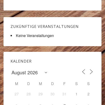
ZUKÜNFTIGE VERANSTALTUNGEN
Keine Veranstaltungen
KALENDER
M
D
M
D
F
S
S
27
28
29
30
31
1
2