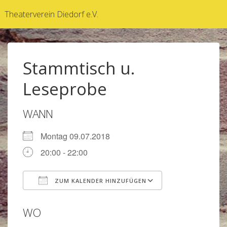
↓
Theaterverein Diedorf e.V.
Zum
Inhalt
Stammtisch u.
Leseprobe
WANN
Montag 09.07.2018
20:00 - 22:00
ZUM KALENDER HINZUFÜGEN
ICS herunterladen
Google Kalen
WO